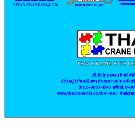
บริษัท ไทย เครน คิทส์ จำก
1/19 หมู่ 1 ตำบลพิมพา อำเภอบางปะกง จังหว
โทร.0-3857-1545 แฟ็กซ์. 0-3
www.thaicranekits.co.th e-mail : thaicr