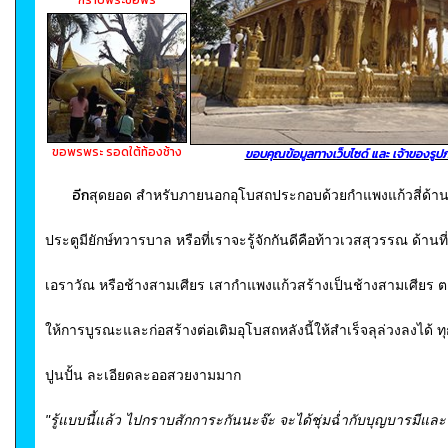
ขอพรพระ
รอดใต้ท้องช้าง
ขอบคุณข้อมูลทางเว็บไซด์ และ เจ้าของรูปภ
อีก
สุดยอด สำหรับภายนอกอุโบสถ
ประกอบด้วยกำแพงแก้วสี่ด้าน ม
ประตูมียักษ์ทวารบาล หรือที่เราจะรู้จักกันดีคือท้าวเวสสุวรรณ ด้านที
เอราวัณ หรือช้างสามเศียร เสากำแพงแก้วสร้างเป็นช้างสามเศียร ตา
ให้การบูรณะและก่อสร้างต่อเติมอุโบสถหลังนี้ให้สำเร็จลุล่วงลงได้ ทุ
ปูนปั้น ละเอียดละออสวยงามมาก
"รู้แบบนี้แล้ว ไปกราบสักการะกันนะจ๊ะ จะได้ชุ่มฉ่ำกับบุญบารมีแล