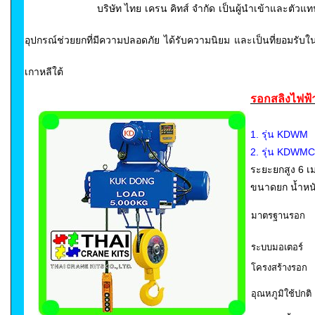
บริษัท ไทย เครน คิทส์ จำกัด เป็นผู้นำเข้าและตัวแท
อุปกรณ์ช่วยยกที่มีความปลอดภัย ได้รับความนิยม และเป็นที่ยอมรับ
เกาหลีใต้
รอกสลิงไฟฟ้า 
1. รุ่น KDWM 
2.
รุ่น KDWMC 
ระยะยกสูง 6 เ
ขนาดยก น้ำหนักท
มาตรฐานรอก
ระบบมอเตอร์
โครงสร้างรอก
อุณหภูมิใช้ปกติ