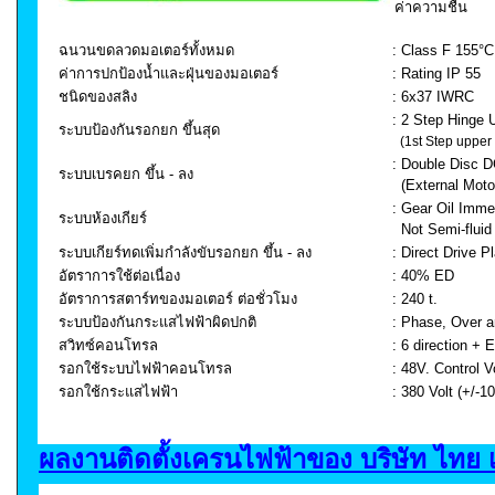
ค่าความชื้น
ฉนวนขดลวดมอเตอร์ทั้งหมด
: Class F 155°C
ค่าการปกป้องน้ำและฝุ่นของมอเตอร์
: Rating IP 55
ชนิดของสลิง
: 6x37 IWRC
: 2 Step Hinge 
ระบบป้องกันรอกยก ขึ้นสุด
(1st Step upper 
: Double Disc D
ระบบเบรคยก ขึ้น - ลง
(External Moto
: Gear Oil Imme
ระบบห้องเกียร์
Not Semi-fluid
ระบบเกียร์ทดเพิ่มกำลังขับรอกยก ขึ้น - ลง
: Direct Drive 
อัตราการใช้ต่อเนื่อง
: 40% ED
อัตราการสตาร์ทของมอเตอร์ ต่อชั่วโมง
: 240 t.
ระบบป้องกันกระแสไฟฟ้าผิดปกติ
: Phase, Over a
สวิทซ์คอนโทรล
: 6 direction +
รอกใช้ระบบไฟฟ้าคอนโทรล
: 48V. Control V
รอกใช้กระแสไฟฟ้า
: 380 Volt (+/-
ผลงานติดตั้งเครนไฟฟ้าของ บริษัท ไทย เ