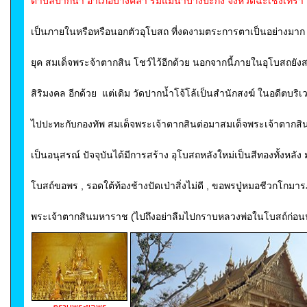
ตำบลปากน้ำ อำเภอบางคล้า ริมแม่น้ำบางปะกง จังหวัดฉะเชิงเทรา
เป็นภายในหรือหรือนอกตัวอุโบสถ ที่งดงามตระการตาเป็นอย่างมาก 
ยุค สมเด็จพระจ้าตากสิน โชว์ไว้อีกด้วย นอกจากนี้ภายในอุโบสถ
สิริมงคล อีกด้วย แต่เดิม วัดปากน้ำโจ้โล้เป็นสำนักสงฆ์ ในอดีตบริเวณ
ไปปะทะกับกองทัพ สมเด็จพระเจ้าตากสินต่อมาสมเด็จพระเจ้าตากสินม
เป็นอนุสรณ์ ปัจจุบันได้มีการสร้าง อุโบสถหลังใหม่เป็นสีทองทั้งหลัง มา
โบสถ์ขอพร , รอดใต้ท้องช้างปัดเป่าสิ่งไม่ดี , ขอพรปู่หมอชีวกโกมาร
พระเจ้าตากสินมหาราช (ไปถึงอย่าลืมไปกราบหลวงพ่อในโบสถ์ก่อน
กราบพระขอพร