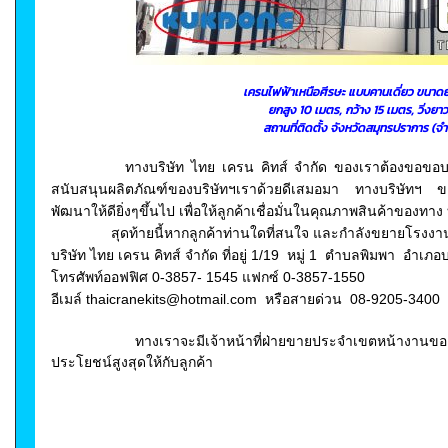
เครนไฟฟ้าเหนือศีรษะ แบบคานเดี่ยว ขนาดย
ยกสูง 10 เมตร, กว้าง 15 เมตร, วิ่งยา
สถานที่ติดตั้ง จังหวัดสมุทรปราการ (จำ
ทางบริษัท ไทย เครน คิทส์ จำกัด ของเราต้องขอขอบคุ
สนับสนุนผลิตภัณฑ์ของบริษัทฯเราด้วยดีเสมอมา ทางบริษัทฯ ขอ
พัฒนาให้ดียิ่งๆขึ้นไป เพื่อให้ลูกค้าเชื่อมั่นในคุณภาพสินค้าของท
สุดท้ายนี้หากลูกค้าท่านใดที่สนใจ และกำลังขยายโรงงา
บริษัท ไทย เครน คิทส์ จำกัด ที่อยู่ 1/19 หมู่ 1 ตำบลพิมพา อำเ
โทรศัพท์ออฟฟิศ
0-3857- 1545 แฟกซ์ 0-3857-1550
อีเมล์ thaicranekits@hotmail.com หรือสายด่วน 08-9205-3400
ทางเราจะมีเจ้าหน้าที่ฝ่ายขายประจำเขตหน้างานของลู
ประโยชน์สูงสุดให้กับลูกค้า