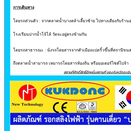
การเดินทาง
โดยรถส่วนตัว :
จากตลาดน้ำบางคล้าเลี้ยวซ้าย ไปทางเดียงกับร้าน
โรงเรียนปากน้ำโจ้โล้ วัดจะอยู่ตรงข้ามกัน
โดยรถสาธารณะ : นั่งรถโดยสารจากตัวเมืองแปดริ้วขึ้นที่สถานีขนส
ถึงตลาดน้ำสามารถ เหมารถโดยสารท้องถิ่น หรือมอเตอร์ไซต์ไปจ้า
สถานที่ศักดิ์สิทธิ์อีกหนึ่งสถานที่ ของจังหวัดฉะเช