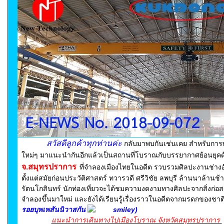
สวัสดีลูกค้าทุกท่านค่ะ
กลับมาพบกันเช่นเคย สำหรับการพบ
ใหม่ๆ มาแนะนำกันอีกแล้วเป็นสถานที่โบราณกับบรรยากาศย้อนยุค
จ.สมุทรปราการ
ที่
จำลองเมืองไทยในอดีต รวบรวมศิลปะงานช่างอั
ตั้งแต่สมัยก่อนประวัติศาสตร์ ทวารวดี ศรีวิชัย ลพบุรี ล้านนาล้านช้า
รัตนโกสินทร์ นักท่องเที่ยวจะได้ชมความงดงามทางศิลปะจากสิ่งก่อสร้
จำลองขึ้นมาใหม่ และยังได้เรียนรู้เรื่องราวในอดีตจากมรดกของชาติ
รอยบุพเพสันนิวาสกัน
)
แนะนำการเดินทางไปเมืองโบราณ จังหวัดสมุทรปราการ