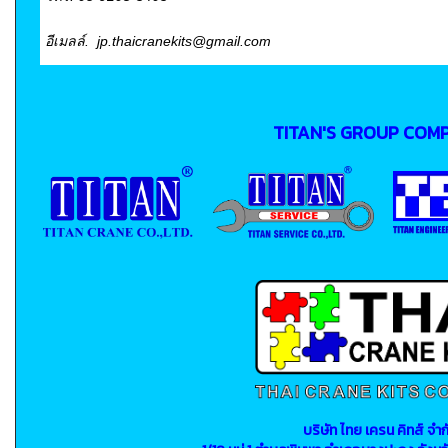
อีเมลล์. jp.thaicranekits@gmail.com
TITAN'S GROUP COM
บริษัท ไทย เครน คิทส์ จำก