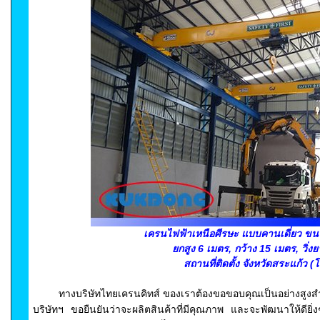
เครนไฟฟ้าเหนือศีรษะ แบบคานเดี่ยว ขน
ยกสูง 6 เมตร, กว้าง 15 เมตร, วิ่
สถานที่ติดตั้ง จังหวัดสระแก้ว (
ทางบริษัทไทยเครนคิทส์ ของเราต้องขอขอบคุณเป็นอย่างสูงสำห
บริษัทฯ ขอยืนยันว่าจะผลิตสินค้าที่มีคุณภาพ และจะพัฒนาให้ดียิ่งๆข