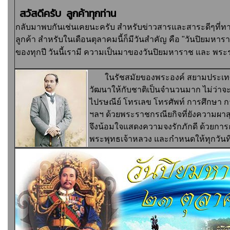
สวัสดีครับ ลูกค้าทุกท่าน
กลับมาพบกันเช่นเคยนะครับ สำหรับข่าวสารและสาระดีๆที่ทา
ลูกค้า สำหรับในเดือนตุลาคมนี้ก็มีวันสำคัญ คือ "วันปิยมหาราช
ของทุกปี วันนี้เรามี
ความเป็นมาของวันปิยมหาราช
และ
พระร
ในรัชสมัยของพระองค์ สยามประเทศไ
วัฒนาให้กับชาติเป็นจำนวนมาก ไม่ว่าจ
ไปรษณีย์ โทรเลข โทรศัพท์ การศึกษา ก
ฯลฯ ด้วยพระราชกรณียกิจที่ยังความผาส
จึงน้อมใจแสดงความจงรักภักดี ด้วยกา
พระพุทธเจ้าหลวง และกำหนดให้ทุกวันที่