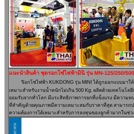
แนะนำสินค้า ชุดรอกโซ๋ไฟฟ้ามินิ รุ่น MN-125/250/5
ร
อกโซ่ไฟฟ้า
KUKDONG
รุ่น
MINI
ได้ถูกออกแบบมาให้
เหมาะสำหรับงานน้ำหนักไม่เกิน
500 Kg. ผลิตด้วยเทคโนโลยีท
ยอมรับจากทั่วโลก มีแระสิทธิภาพการยกที่แข็งแรง มีความทน
ที่สำคัญด้วยคุณภาพมีความเหมาะสมกับราคาที่สุด สามารถปร
ความต้องการได้เหมาะสำหรับการลงทุนของลูกค้ามากในช่วงน