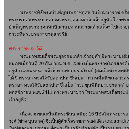
พ
ระราชพิธีทรงบำเพ็ญพระราชกุศล วันปิยมหาราช ครั้งแ
พระบรมศพพระบาทสมเด็จพระจุลจอมเกล้าเจ้าอยู่หัว โดยพระบ
บำเพ็ญพระราชกุศลทักษิณานุปทานถวายแล้วเสด็จฯ ไปถวายพว
การะที่พระบรมราชานุสาวรีย์
พระราชประวัติ
พระบาทสมเด็จพระจุลจอมเกล้าเจ้าอยู่หัว มีพระนามเดิม
สมภพเมื่อวันที่ 20 กันยายน พ.ศ. 2396 เป็นพระราชโอรสองค์
อยู่หัว และพระนางเจ้าฟ้ารำเพยภมราภิรมย์ (สมเด็จพระเทพศิ
ได้ 9 พรรษา ทรงได้รับสถาปนาขึ้นเป็น "กรมหมื่นพิฆเนศวรสุร
พรรษา ทรงได้รับสถาปนาขึ้นเป็น "กรมขุนพินิตประชานาถ" บรม
พฤศจิกายน พ.ศ. 2411 ทรงพระนามว่า "พระบาทสมเด็จพระป
เจ้าอยู่หัว"
เนื่องจากขณะนั้นมีพระชันษาเพียง
16
ปี ยังไม่ทรงบรร
วงศ์ (ช่วง บุนนาค) จึงเป็นผู้สำเร็จราชการแผ่นดิน และสถ
ใหญ่ของพระบาทสมเด็จพระปิ่นเกล้าเจ้าอยู่หัว เป็นกรมพร