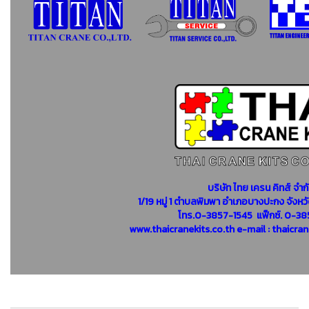
บริษัท ไทย เครน คิทส์ จำก
1/19 หมู่ 1 ตำบลพิมพา อำเภอบางปะกง จังหว
โทร.0-3857-1545 แฟ็กซ์. 0-3
www.thaicranekits.co.th e-mail : thaicr