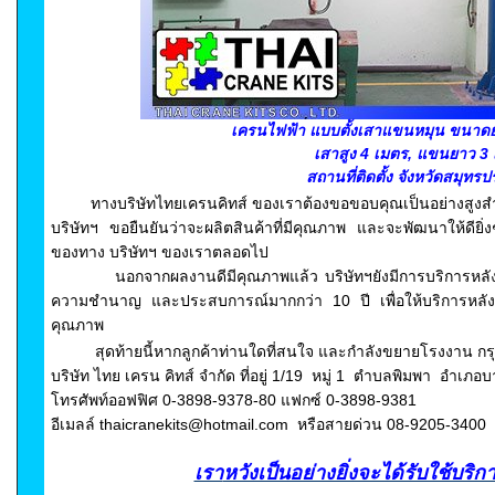
เครนไฟฟ้า แบบตั้งเสาแขนหมุน ขนาดยก
เสาสูง 4 เมตร, แขนยาว 3
สถานที่ติดตั้ง จังหวัดสมุทร
ทางบริษัทไทยเครนคิทส์ ของเราต้องขอขอบคุณเป็นอย่างสูงสำห
บริษัทฯ ขอยืนยันว่าจะผลิตสินค้าที่มีคุณภาพ และจะพัฒนาให้ดียิ่งๆข
ของทาง บริษัทฯ ของเราตลอดไป
นอกจากผลงานดีมีคุณภาพแล้ว บริษัทฯยังมีการบริการหลังก
ความชำนาญ และประสบการณ์มากกว่า 10 ปี เพื่อให้บริการหลังก
คุณภาพ
สุดท้ายนี้หากลูกค้าท่านใดที่สนใจ และกำลังขยายโรงงาน กรุ
บริษัท ไทย เครน คิทส์ จำกัด ที่อยู่ 1/19 หมู่
1 ตำบลพิมพา อำเภอบา
โทรศัพท์ออฟฟิศ 0-3898-9378-80
แฟกซ์ 0-3898-9381
อีเมลล์ thaicranekits@hotmail.com หรือสายด่วน 08-9205-3400
เรา
หวังเป็นอย่างยิ่งจะได้รับใช้บริก