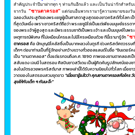
สำคัญประจำปีมาฝากทุก ๆ ท่านกันอีกแล้ว และเป็นวันน่ารักสำหรับเ
"ซานตาครอส"
จากวัน
แต่ก่อนอื่นพวกเรามารู้ความหมายของวัน
ฉลองวันประสูติของพระเยซูผู้เป็นศาสดาสูงสุดของชาวคริสต์ทั่วโลก เ
ที่สุดวันหนึ่ง เพราะชาวคริสต์ถือว่า พระเยซูมิใช่เป็นแต่เพียงมนุษย์ธรรดา
ของพระเจ้าผู้สูงสุด และมีพระธรรมชาติเป็นพระเจ้า และเป็นมนุษย์ในพร
เหตุการณ์พิเศษ ที่ไม่เหมือนใครและไม่มีใครเหมือนด้วย ทีนี้เรามารู้จัก
"ซา
ตาครอส
คือ นักบุญนิโคลัสซึ่งเป็นบาทหลวงในตุรกี ช่วงคริสต์ศตวรรษที่สี่
เด็กๆ
ต่อมาท่านเป็นที่รู้จักอย่างกว้างขวางทั่วฮอลแลนด์ในชื่อ "ซินเตอร์
เป็น
"ซานตาคลอส"
ตั้งแต่แรกจนถึงค.ศ. 1890
ภาพของซานตาคลอสเป็นช
สลับแดง เจนนี ไนสตรอม ศิลปินชาวสวีเดน เป็นผู้คิดค้นรูปลักษณ์ของซ
ลงในบัตรอวยพรคริสต์มาส ภาพเหล่านี้ได้รับความนิยมไปทั่วโลก เมื่อช
วาดของไนสตรอมสวมชุดขาว
"เมื่อเรารู้แล้วว่า คุณซานตาครอสคือใคร วัน
สุขให้กับเด็ก ๆ กันนะจ๊ะ"