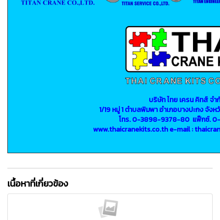
บริษัท ไทย เครน คิทส์ จำก
1/19 หมู่ 1 ตำบลพิมพา อำเภอบางปะกง จังหว
โทร. 0-3898-9378-80 แฟ็กซ์. 0
www.thaicranekits.co.th e-mail : thaicr
เนื้อหาที่เกี่ยวข้อง